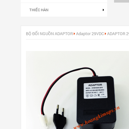
THIẾC HÀN
BỘ ĐỔI NGUỒN ADAPTOR
Adaptor 29VDC
ADAPTOR 29