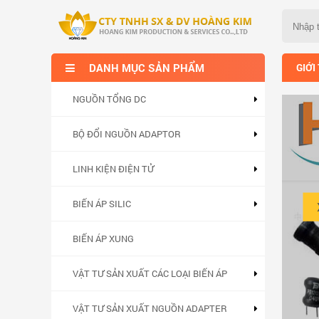
DANH MỤC SẢN PHẨM
GIỚI
NGUỒN TỔNG DC
BỘ ĐỔI NGUỒN ADAPTOR
LINH KIỆN ĐIỆN TỬ
 cả hợp lý.
BIẾN ÁP SILIC
BIẾN ÁP XUNG
VẬT TƯ SẢN XUẤT CÁC LOẠI BIẾN ÁP
VẬT TƯ SẢN XUẤT NGUỒN ADAPTER