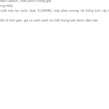
 điện cadisun, chân phích chống giật
ơng hiệu)
 xuất máy lọc nước (loại: KJ2600B), máy phun sương, hệ thống tưới cây 
ất về thời gian, giá cả cạnh tranh và chất lượng luôn được đảm bảo.