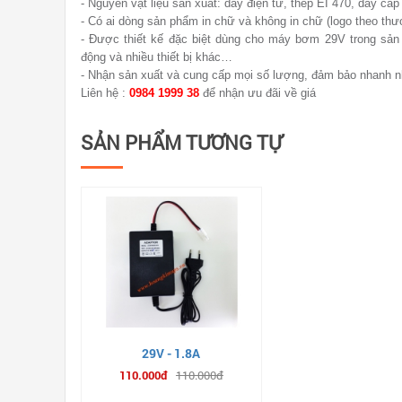
- Nguyên vật liệu sản xuất: dây điện từ, thép EI 470, dây cáp
- Có ai dòng sản phẩm in chữ và không in chữ (logo theo thư
- Được thiết kế đặc biệt dùng cho máy bơm 29V trong sản
động và nhiều thiết bị khác…
- Nhận sản xuất và cung cấp mọi số lượng, đảm bảo nhanh nh
Liên hệ :
0984 1999 38
để nhận ưu đãi về giá
SẢN PHẨM TƯƠNG TỰ
29V - 1.8A
110.000đ
110.000đ