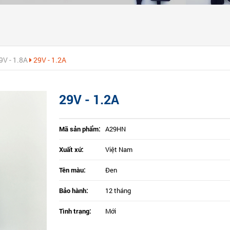
V - 1.8A
29V - 1.2A
29V - 1.2A
Mã sản phẩm:
A29HN
Xuất xứ:
Việt Nam
Tên màu:
Đen
Bảo hành:
12 tháng
Tình trạng:
Mới