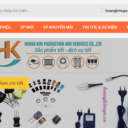
 THIỆU
SP MỚI
SP KHUYẾN MÃI
TIN TỨC & SỰ KIỆN
Xem chi tiết