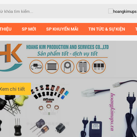
 THIỆU
SP MỚI
SP KHUYẾN MÃI
TIN TỨC & SỰ KIỆN
Xem chi tiết