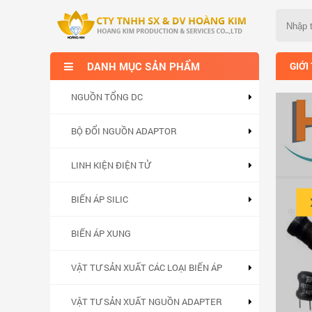
DANH MỤC SẢN PHẨM
GIỚI
NGUỒN TỔNG DC
BỘ ĐỔI NGUỒN ADAPTOR
LINH KIỆN ĐIỆN TỬ
 cả hợp lý.
BIẾN ÁP SILIC
BIẾN ÁP XUNG
VẬT TƯ SẢN XUẤT CÁC LOẠI BIẾN ÁP
VẬT TƯ SẢN XUẤT NGUỒN ADAPTER