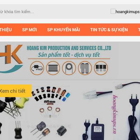
 THIỆU
SP MỚI
SP KHUYẾN MÃI
TIN TỨC & SỰ KIỆN
Xem chi tiết