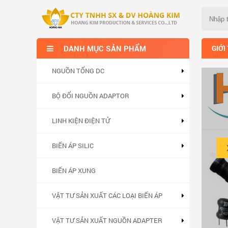
DANH MỤC SẢN PHẨM
GIỚI
NGUỒN TỔNG DC
BỘ ĐỔI NGUỒN ADAPTOR
LINH KIỆN ĐIỆN TỬ
 cả hợp lý.
BIẾN ÁP SILIC
BIẾN ÁP XUNG
VẬT TƯ SẢN XUẤT CÁC LOẠI BIẾN ÁP
VẬT TƯ SẢN XUẤT NGUỒN ADAPTER