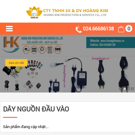
024.66586138
0
Xem chi tiết
DÂY NGUỒN ĐẦU VÀO
Sản phẩm đang cập nhật...