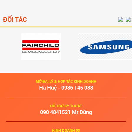
ĐỐI TÁC
MỞ ĐẠI LÝ & HỢP TÁC KINH DOANH
Hà Huệ - 0986 145 088
HỖ TRỢ KỸ THUẬT
‭090 4841521‬ Mr Dũng
KINH DOANH 03