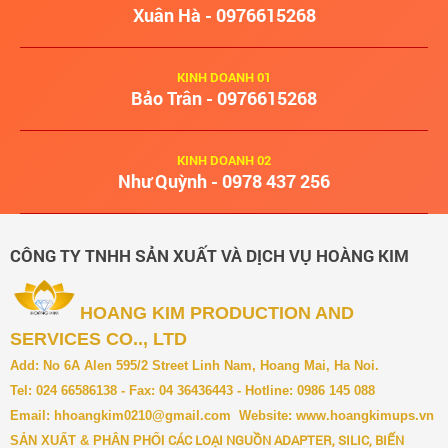
Xuân Hà - 0976615268
KINH DOANH 01
Bảo Trân - 0976615268
KINH DOANH 02
Như Quỳnh - 0978 437 256
CÔNG TY TNHH SẢN XUẤT VÀ DỊCH VỤ HOÀNG KIM
HOANG KIM PRODUCTION AND
SERVICES CO.., LTD
Add: No 6A Alen 595/2 Street Linh Nam, Hoang Mai, Ha Noi.
Tel: 024 66586138 - Fax: 04 36436443 - Hotline: 0986 145 088
Email:
hhoangkim0210@gmail.com
Website:
www.hoangkimups.vn
CÁC LOẠI NGUỒN ADAPTER, SILIC, BIẾN
SẢN XUẤT & PH
ÂN PHỐI