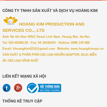
CÔNG TY TNHH SẢN XUẤT VÀ DỊCH VỤ HOÀNG KIM
HOANG KIM PRODUCTION AND
SERVICES CO.., LTD
Add: No 6A Alen 595/2 Street Linh Nam, Hoang Mai, Ha Noi.
Tel: 024 66586138 - Fax: 04 36436443 - Hotline: 0986 145 088
Email:
hhoangkim0210@gmail.com
Website:
www.hoangkimups.vn
CÁC LOẠI NGUỒN ADAPTER, SILIC, BIẾN
SẢN XUẤT & PH
ÂN PHỐI
ÁP...CÁC LOẠI CÔNG SUẤT
.
LIÊN KẾT MẠNG XÃ HỘI
THỐNG KÊ TRUY CẬP