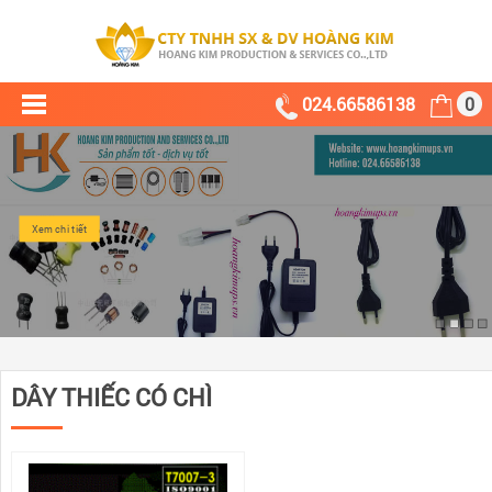
024.66586138
0
Xem chi tiết
DÂY THIẾC CÓ CHÌ