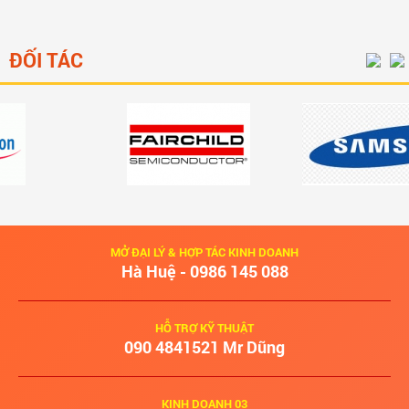
ĐỐI TÁC
MỞ ĐẠI LÝ & HỢP TÁC KINH DOANH
Hà Huệ - 0986 145 088
HỖ TRỢ KỸ THUẬT
‭090 4841521‬ Mr Dũng
KINH DOANH 03