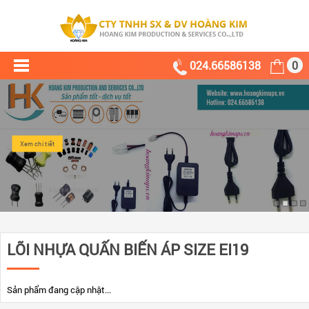
024.66586138
0
Xem chi tiết
LÕI NHỰA QUẤN BIẾN ÁP SIZE EI19
Sản phẩm đang cập nhật...