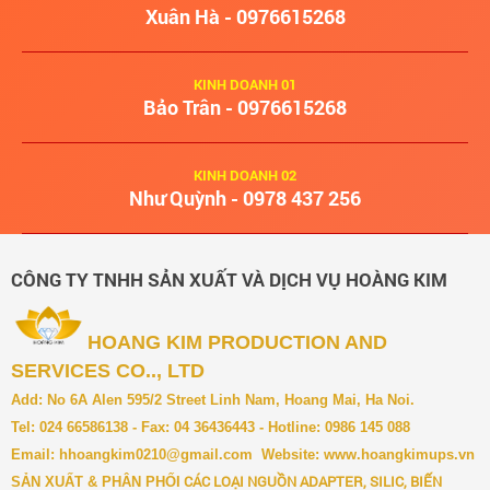
Xuân Hà - 0976615268
KINH DOANH 01
Bảo Trân - 0976615268
KINH DOANH 02
Như Quỳnh - 0978 437 256
CÔNG TY TNHH SẢN XUẤT VÀ DỊCH VỤ HOÀNG KIM
HOANG KIM PRODUCTION AND
SERVICES CO.., LTD
Add: No 6A Alen 595/2 Street Linh Nam, Hoang Mai, Ha Noi.
Tel: 024 66586138 - Fax: 04 36436443 - Hotline: 0986 145 088
Email:
hhoangkim0210@gmail.com
Website:
www.hoangkimups.vn
CÁC LOẠI NGUỒN ADAPTER, SILIC, BIẾN
SẢN XUẤT & PH
ÂN PHỐI