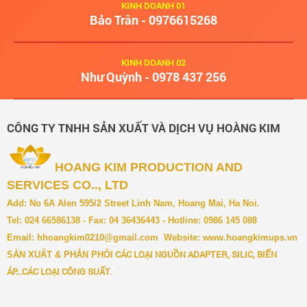
KINH DOANH 01
Bảo Trân - 0976615268
KINH DOANH 02
Như Quỳnh - 0978 437 256
CÔNG TY TNHH SẢN XUẤT VÀ DỊCH VỤ HOÀNG KIM
HOANG KIM PRODUCTION AND
SERVICES CO.., LTD
Add: No 6A Alen 595/2 Street Linh Nam, Hoang Mai, Ha Noi.
Tel: 024 66586138 - Fax: 04 36436443 - Hotline: 0986 145 088
Email:
hhoangkim0210@gmail.com
Website:
www.hoangkimups.vn
CÁC LOẠI NGUỒN ADAPTER, SILIC, BIẾN
SẢN XUẤT & PH
ÂN PHỐI
ÁP...CÁC LOẠI CÔNG SUẤT
.