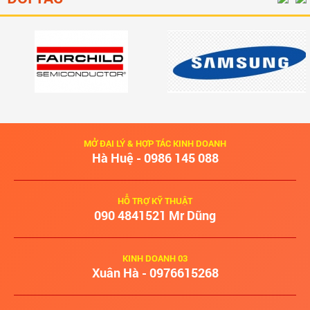
MỞ ĐẠI LÝ & HỢP TÁC KINH DOANH
Hà Huệ - 0986 145 088
HỖ TRỢ KỸ THUẬT
‭090 4841521‬ Mr Dũng
KINH DOANH 03
Xuân Hà - 0976615268