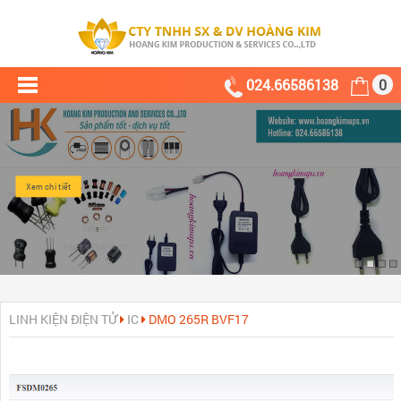
024.66586138
0
Xem chi tiết
LINH KIỆN ĐIỆN TỬ
IC
DMO 265R BVF17